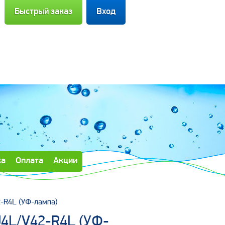
Напомнить пароль
Регистрация
Быстрый заказ
Вход
ка
Оплата
Акции
2-R4L (УФ-лампа)
U4L/V42-R4L (УФ-