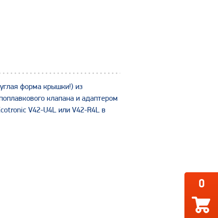
углая форма крышки!) из
поплавкового клапана и адаптером
cotronic V42-U4L или V42-R4L в
0