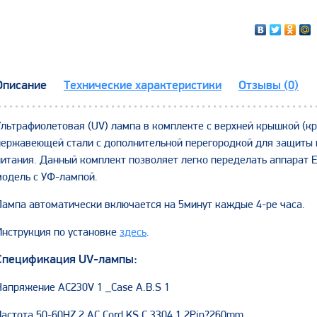
Описание
Технические характеристики
Отзывы (0)
Ультрафиолетовая (UV) лампа в комплекте с верхней крышкой (кр
нержавеющей стали с дополнительной перегородкой для защиты 
питания. Данный комплект позволяет легко переделать аппарат E
модель с УФ-лампой.
Лампа автоматически включается на 5минут каждые 4-ре часа.
Инструкция по установке
здесь
.
Спецификация UV-лампы:
Напряжение AC230V 1 _Case A.B.S 1
Частота 50-60HZ 2 AC Cord KS C 3304 1 2Pin?260mm