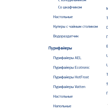
С холодильником
Со шкафчиком
Настольные
Кулеры с чайным столиком
Водораздатчик
Пурифайеры
Пурифайеры AEL
Пурифайеры Ecotronic
Пурифайеры HotFrost
Пурифайеры Vatten
Настольные
Напольные