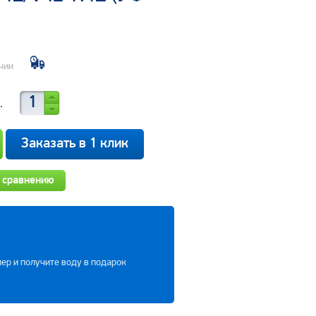
чии
.
Заказать в 1 клик
 сравнению
ер и получите воду в подарок