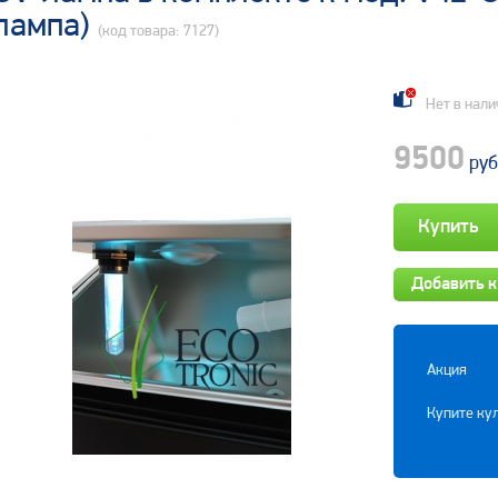
лампа)
(код товара: 7127)
Нет в нали
9500
руб
Добавить к
Акция
Купите кул