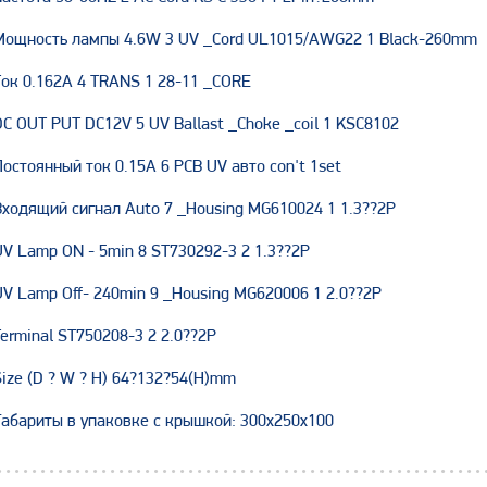
Мощность лампы 4.6W 3 UV _Cord UL1015/AWG22 1 Black-260mm
Ток 0.162A 4 TRANS 1 28-11 _CORE
DC OUT PUT DC12V 5 UV Ballast _Choke _coil 1 KSC8102
Постоянный ток 0.15A 6 PCB UV авто con't 1set
Входящий сигнал Auto 7 _Housing MG610024 1 1.3??2P
UV Lamp ON - 5min 8 ST730292-3 2 1.3??2P
UV Lamp Off- 240min 9 _Housing MG620006 1 2.0??2P
Terminal ST750208-3 2 2.0??2P
Size (D ? W ? H) 64?132?54(H)mm
Габариты в упаковке с крышкой: 300x250x100