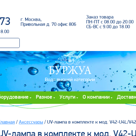
Войти
Заказ товара
-73
г. Москва,
ПН-ПТ с 08.00 до 20.00
Привольная д. 70 офис 806
СБ-ВС с 9.00 до 18.00
18.00
борудование
Разное
Услуги
О компании
Достав
Главная
/
Аксессуары
/ UV-лампа в комплекте к мод. V42-U4L/V4
UV-лампа в комплекте к мод. V42-