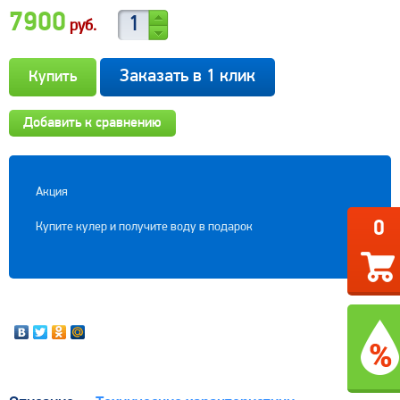
7900
руб.
Заказать в 1 клик
Добавить к сравнению
Акция
0
Купите кулер и получите воду в подарок