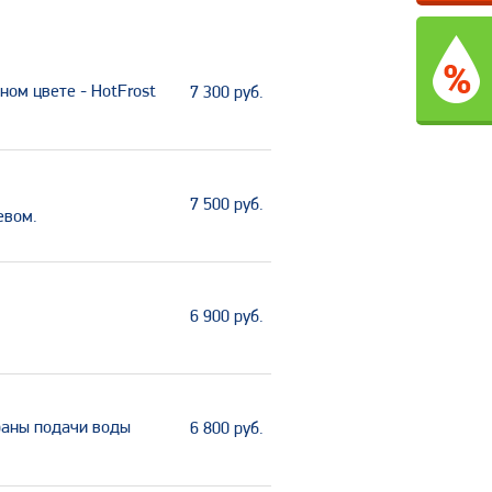
рном цвете - HotFrost
7 300
руб.
7 500
руб.
евом.
6 900
руб.
раны подачи воды
6 800
руб.