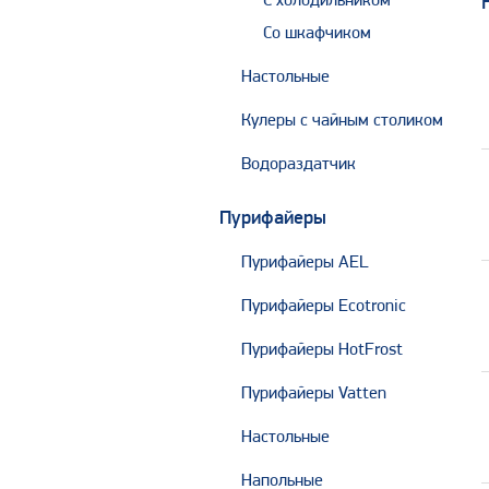
С холодильником
Со шкафчиком
Настольные
Кулеры с чайным столиком
Водораздатчик
Пурифайеры
Пурифайеры AEL
Пурифайеры Ecotronic
Пурифайеры HotFrost
Пурифайеры Vatten
Настольные
Напольные