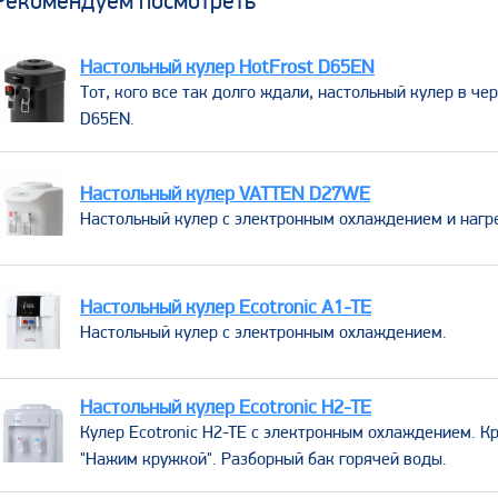
Рекомендуем посмотреть
Настольный кулер HotFrost D65EN
​Тот, кого все так долго ждали, настольный кулер в че
D65EN.
Настольный кулер VATTEN D27WE
​Настольный кулер c электронным охлаждением и нагр
Настольный кулер Ecotronic A1-TE
​Настольный кулер с электронным охлаждением.
Настольный кулер Ecotronic H2-TE
Кулер Ecotronic H2-TE с электронным охлаждением. К
"Нажим кружкой". Разборный бак горячей воды.