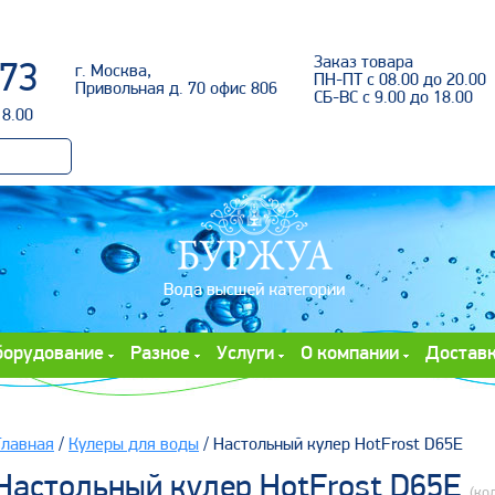
Войти
Заказ товара
-73
г. Москва,
ПН-ПТ с 08.00 до 20.00
Привольная д. 70 офис 806
СБ-ВС с 9.00 до 18.00
18.00
борудование
Разное
Услуги
О компании
Достав
Главная
/
Кулеры для воды
/ Настольный кулер HotFrost D65E
Настольный кулер HotFrost D65E
(ко