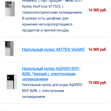
Новинка. Старт продаж - июнь 2017.
Кулер HotFrost V115CE c
14 900
руб.
термоэлектрическим охлаждением.
В кулере есть шкафчик для
хранения неcкоропортящихся
продуктов и прочей посуды.
Напольный кулер VATTEN V44WE
14 900
руб.
Напольный кулер AQVIDO BSY-
828L Черный с электронным
охлаждением
15 000
руб.
​Напольный кулер для воды AQVIDO
BSY-828L с электронным
охлаждением