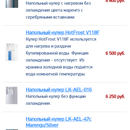
6 800
руб.
Напольный кулер с нагревом без
охлаждения цвета маренго с
серебряными вставками.
Напольный кулер HotFrost V118F
Кулер HotFrost V118F используется
для нагрева и раздачи
бутилированной воды. Функция
6 500
руб.
охлаждения - отсутствует. Из
краника холодной воды подаётся
вода комнатной температуры.
Напольный кулер LK-AEL-016
​Напольный кулер без функции
6 250
руб.
охлаждения.
Напольный кулер LK-AEL-47c
Marengo/Silver