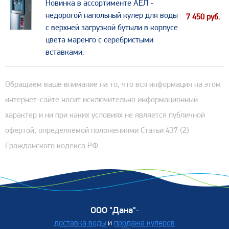
​Новинка в ассортименте АЕЛ -
недорогой напольный кулер для воды
7 450
руб.
с верхней загрузкой бутыли в корпусе
цвета маренго с серебристыми
вставками.
Обращаем ваше внимание на то, что вся информация на этом
интернет-сайте носит исключительно информационный
характер и ни при каких условиях не является публичной
офертой, определяемой положениями Статьи 437 (2)
Гражданского кодекса РФ.
ООО "Дана"
-
доставка воды
и
продажа кулеров