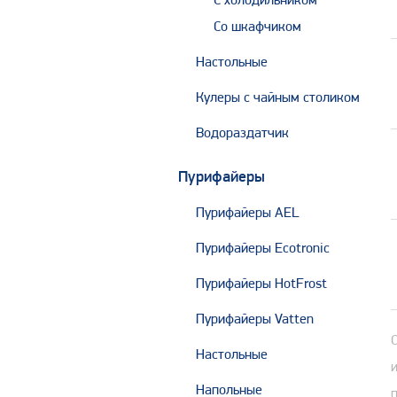
С холодильником
Со шкафчиком
Настольные
Кулеры с чайным столиком
Водораздатчик
Пурифайеры
Пурифайеры AEL
Пурифайеры Ecotronic
Пурифайеры HotFrost
Пурифайеры Vatten
Настольные
Напольные