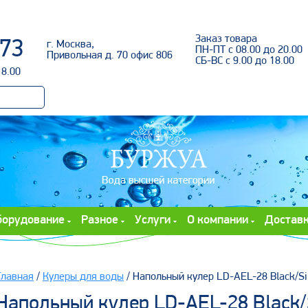
Войти
Заказ товара
-73
г. Москва,
ПН-ПТ с 08.00 до 20.00
Привольная д. 70 офис 806
СБ-ВС с 9.00 до 18.00
18.00
борудование
Разное
Услуги
О компании
Достав
Главная
/
Кулеры для воды
/ Напольный кулер LD-AEL-28 Black/Si
Напольный кулер LD-AEL-28 Black/