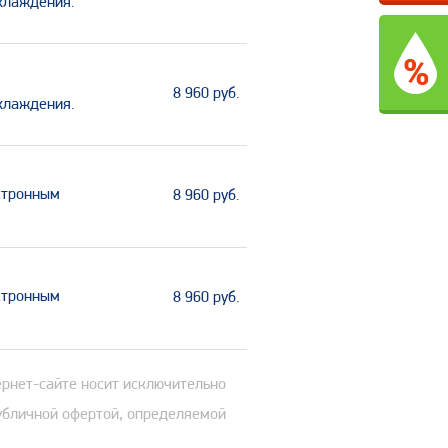
охлаждения.
8 960
руб.
охлаждения.
ктронным
8 960
руб.
ктронным
8 960
руб.
ернет-сайте носит исключительно
публичной офертой, определяемой