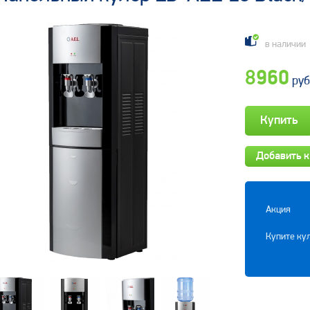
в наличии
8960
руб
Добавить к
Акция
Купите кул