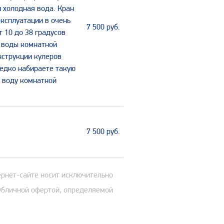
и холодная вода. Кран
эксплуатации в очень
7 500
руб.
 10 до 38 градусов
а воды комнатной
нструкции кулеров
редко набираете такую
ь воду комнатной
7 500
руб.
ернет-сайте носит исключительно
публичной офертой, определяемой