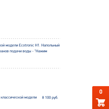
кой модели Ecotronic Н1. Напольный
кранов подачи воды - "Нажим
0
г классической модели
8 100
руб.