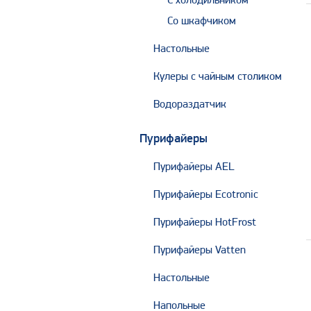
С холодильником
Со шкафчиком
Настольные
Кулеры с чайным столиком
Водораздатчик
Пурифайеры
Пурифайеры AEL
Пурифайеры Ecotronic
Пурифайеры HotFrost
Пурифайеры Vatten
Настольные
Напольные