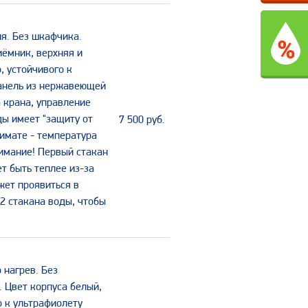
я. Без шкафчика.
ёмник, верхняя и
, устойчивого к
панель из нержавеющей
а крана, управление
ды имеет "защиту от
7 500
руб.
лимате - температура
нимание! Первый стакан
т быть теплее из-за
жет проявиться в
-2 стакана воды, чтобы
 нагрев. Без
 Цвет корпуса белый,
о к ультрафиолету