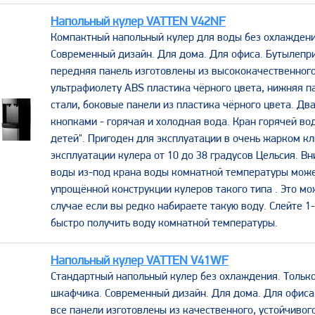
Напольный кулер VATTEN V42NF
Компактный напольный кулер для воды без охлаждени
Современный дизайн. Для дома. Для офиса. Бутылепри
передняя панель изготовлены из высококачественного
ультрафиолету ABS пластика чёрного цвета, нижняя 
стали, боковые панели из пластика чёрного цвета. Дв
кнопками - горячая и холодная вода. Кран горячей во
детей". Пригоден для эксплуатации в очень жарком к
эксплуатации кулера от 10 до 38 градусов Цельсия. В
воды из-под крана воды комнатной температуры може
упрощённой конструкции кулеров такого типа . Это мо
случае если вы редко набираете такую воду. Слейте 1
быстро получить воду комнатной температуры.
Напольный кулер VATTEN V41WF
Стандартный напольный кулер без охлаждения. Только
шкафчика. Современный дизайн. Для дома. Для офиса.
все панели изготовлены из качественного, устойчивог