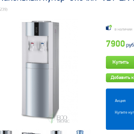
239)
в наличии
7900
руб
Добавить к
Акция
Купите кул