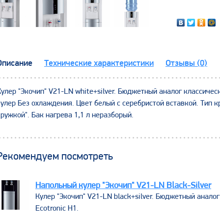
Описание
Технические характеристики
Отзывы (0)
Кулер "Экочип" V21-LN white+silver. Бюджетный аналог классичес
кулер Без охлаждения. Цвет белый с серебристой вставкой. Тип 
кружкой". Бак нагрева 1,1 л неразборый.
Рекомендуем посмотреть
Напольный кулер "Экочип" V21-LN Black-Silver
​Кулер "Экочип" V21-LN black+silver. Бюджетный анало
Ecotronic Н1.