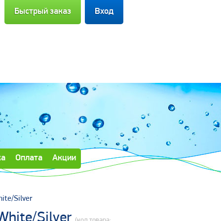
Напомнить пароль
Регистрация
Быстрый заказ
Вход
ка
Оплата
Акции
te/Silver
White/Silver
(код товара: