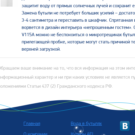
защитит воду от прямых солнечных лучей и сохранит е
Замена бутыли не потребует больших усилий – достато
3-4 сантиметра и переставить в шкафчик. Спрятанная
ворвется в дизайн интерьера «непрошенным гостем». 
V115A можно не беспокоиться о микротрещинах бутыл
прилегающей пробке, которые могут стать причиной те
верхней загрузкой.
Обращаем ваше внимание на то, что вся информация на этом инт
информационный характер и ни при каких условиях не является 
положениями Статьи 437 (2) Гражданского кодекса РФ.
Главная
Вода в бутылях
О компании
Кулеры AEL