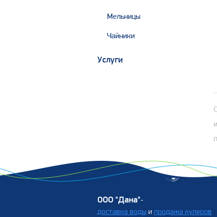
Мельницы
Чайники
Услуги
ООО "Дана"
-
доставка воды
и
продажа кулеров