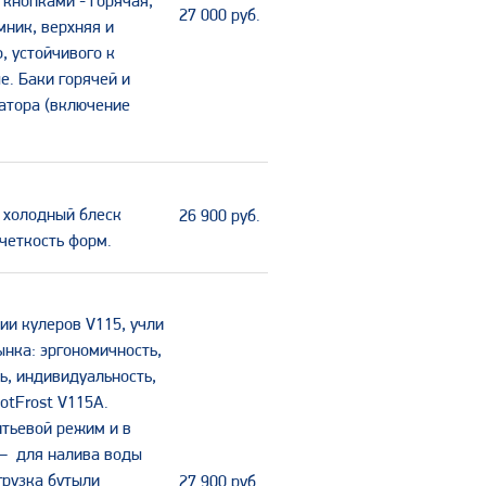
 кнопками - горячая,
27 000
руб.
ник, верхняя и
, устойчивого к
е. Баки горячей и
атора (включение
я холодный блеск
26 900
руб.
 четкость форм.
ии кулеров V115, учли
ынка: эргономичность,
ь, индивидуальность,
otFrost V115А.
итьевой режим и в
 – для налива воды
грузка бутыли
27 900
руб.