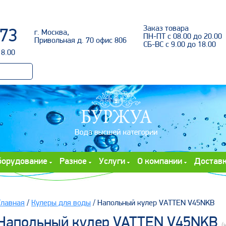
Войти
Заказ товара
-73
г. Москва,
ПН-ПТ с 08.00 до 20.00
Привольная д. 70 офис 806
СБ-ВС с 9.00 до 18.00
18.00
борудование
Разное
Услуги
О компании
Достав
Главная
/
Кулеры для воды
/ Напольный кулер VATTEN V45NKB
Напольный кулер VATTEN V45NKB
(