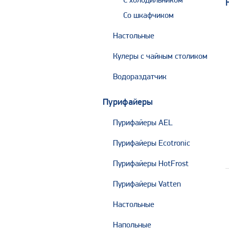
С холодильником
Со шкафчиком
Настольные
Кулеры с чайным столиком
Водораздатчик
Пурифайеры
Пурифайеры AEL
Пурифайеры Ecotronic
Пурифайеры HotFrost
Пурифайеры Vatten
Настольные
Напольные