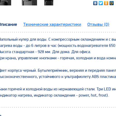
Описание
Технические характеристики
Отзывы (0)
Напольный кулер для воды. С компрессорным охлаждением и с в
нагрева воды - до 6 литров в час (мощность водонагревателя 650
Высота стандартная - 928 мм. Для дома. Для офиса.
Три крана, управление кнопками - горячая, холодная и вода ком
Цвет корпуса черный. Бутылеприёмник, верхняя и передняя панел
высококачественного, устойчивого к ультрафиолету ABS пластика
Баки горячей и холодной воды из нержавеющей стали. Три LED и
индикатор нагрева, индикатор охлаждения - power, hot, frost).