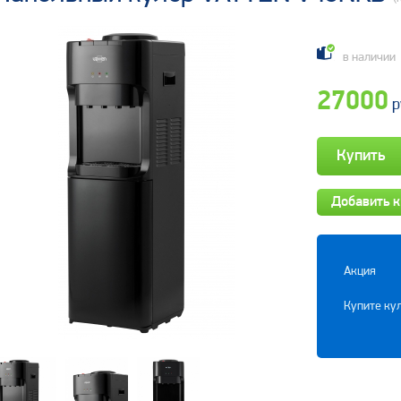
в наличии
27000
р
Добавить к
Акция
Купите кул