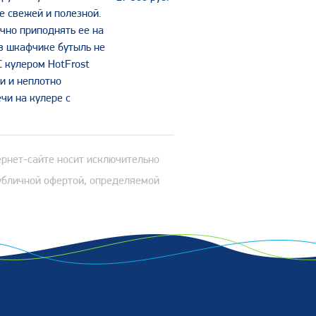
е свежей и полезной.
чно приподнять ее на
 в шкафчике бутыль не
С кулером HotFrost
и и неплотно
чи на кулере с
ернет-сайте носит исключительно
публичной офертой, определяемой