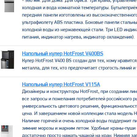
- 980 мм. Для дома. Для офиса. Три крана, управление
холодная и вода комнатной температуры. Бутылеприём
передняя панели изготовлены из высококачественного
ультрафиолету ABS пластика. Боковые панели стальны
холодной воды из нержавеющей стали. Три LED индик
питания, индикатор нагрева, индикатор охлаждения).
Напольный кулер HotFrost V400BS
​Кулер HotFrost V400 BS создан для тех, кому нравитс
металла, для тех, кто предпочитает строгость линий и
Напольный кулер HotFrost V115A
Дизайнеры и конструкторы HotFrost, при создании лин
все запросы и пожелания потребителей российского р
универсальность цветового решения, функциональност
цена. И завершением новой коллекции стала модель H
Наличие горячей и очень холодной воды поддержит п
зимние морозы и жарким летом. Удобные краны-пуши
достаточно просто нажать чашкой на кран. Нижняя за