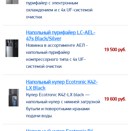
пурифайер c электронным
охлаждением и с 4х UF-системой
очистки.
Напольный пурифайер LС-AEL-
47s Black/Silver
Новинка в ассортименте АЕЛ -
19 500
руб.
напольный пурифайер
компрессорного типа с 4х UF-
системой очистки.
Напольный кулер Ecotronic K42-
LX Black
​Кулер Ecotronic K42-LX black —
19 600
руб.
напольный кулер с нижней загрузкой
бутыли и поворотными кранами
подачи воды.