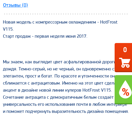
Отзывы (0)
Новая модель с компрессорным охлаждением - HotFrost
V115.
Старт продаж - первая неделя июня 2017.
0
Мы знаем, как выглядит цвет асфальтированной дороги после
дождя. Темно-серый, но не черный, он одновременно строг и
элегантен, прост и богат. По красоте и утонченности он
сближается с
антрацит
овым. Именно на этот цвет сделан
акцент в дизайне новой линии кулеров HotFrost V115.
Сочетание
антрацит
а с демократичным белым создаёт
универсальность его использования почти в любом интерьере
и поможет подчеркнуть выразительность дизайна помещения.