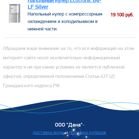
Напольный кулер Ecotronic B4-
LF Silver
​Напольный кулер с компрессорным
19 100
руб.
охлаждением и холодильником в
нижней части.
Обращаем ваше внимание на то, что вся информация на этом
интернет-сайте носит исключительно информационный
характер и ни при каких условиях не является публичной
офертой, определяемой положениями Статьи 437 (2)
Гражданского кодекса РФ.
ООО "Дана"
-
доставка воды
и
продажа кулеров