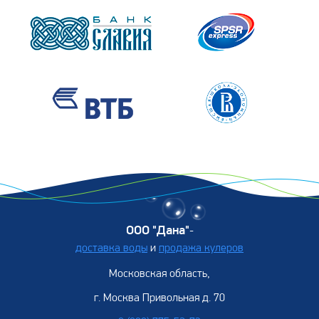
ООО "Дана"
-
доставка воды
и
продажа кулеров
Московская область,
г. Москва Привольная д. 70