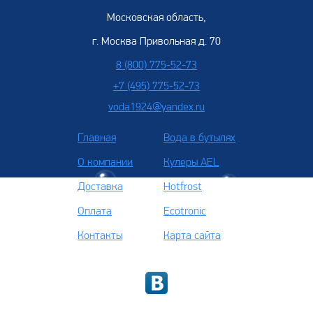
Московская область,
г. Москва Привольная д. 70
8 (800) 775-52-73
+7 (495) 775-52-73
voda1924@yandex.ru
Главная
Вода в бутылях
О компании
Кулеры AEL
Доставка
Hotfrost
Оплата
Ecotronic
Контакты
Карта сайта