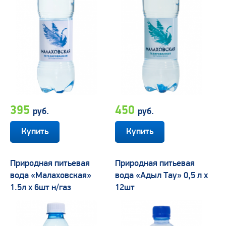
395
450
руб.
руб.
Природная питьевая
Природная питьевая
вода «Малаховская»
вода «Адыл Тау» 0,5 л х
1.5л х 6шт н/газ
12шт