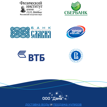
ООО "Дана"
-
доставка воды
и
продажа кулеров