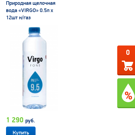
Природная щелочная
вода «VIRGO» 0.5л х
12шт н/газ
0
1 290
руб.