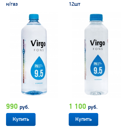
н/газ
12шт
990
1 100
руб.
руб.